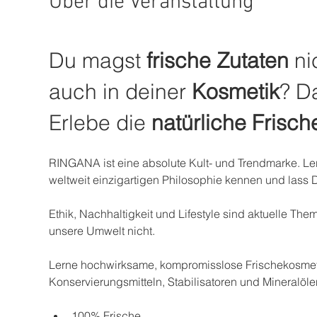
Über die Veranstaltung
Du magst 
frische Zutaten
 ni
auch in deiner 
Kosmetik
? Da
Erlebe die 
natürliche Frisch
RINGANA ist eine absolute Kult- und Trendmarke. Ler
weltweit einzigartigen Philosophie kennen und lass 
Ethik, Nachhaltigkeit und Lifestyle sind aktuelle Th
unsere Umwelt nicht. 
Lerne hochwirksame, kompromisslose Frischekosmeti
Konservierungsmitteln, Stabilisatoren und Mineralöle
100% Frische